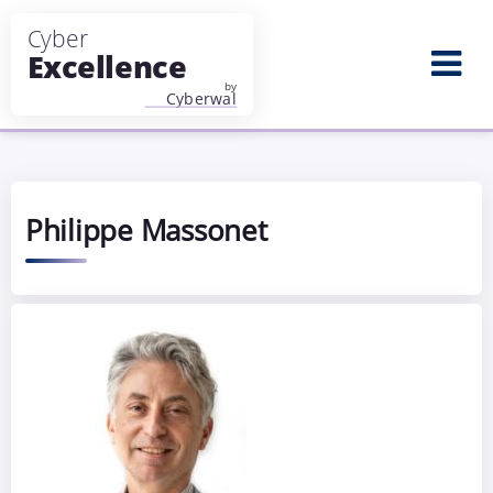
Aller au contenu principal
Philippe Massonet